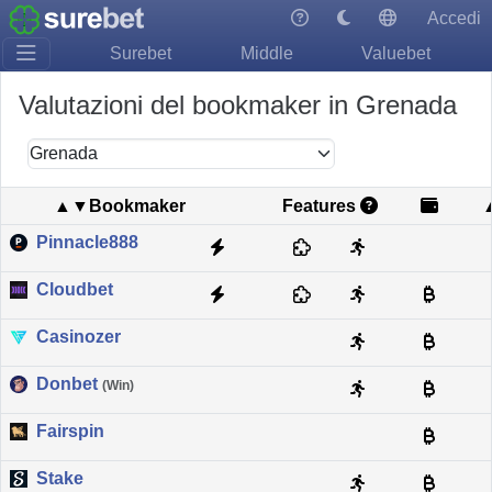
Accedi
Surebet
Middle
Valuebet
Valutazioni del bookmaker in Grenada
Grenada
▲▼Bookmaker
Features
Pinnacle888
Cloudbet
Casinozer
Donbet
(Win)
Fairspin
Stake