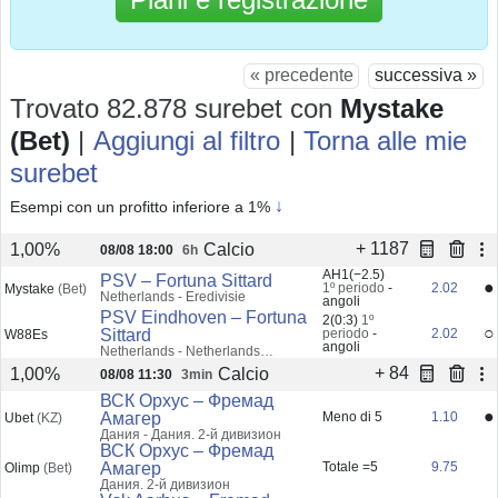
« precedente
successiva »
Trovato 82.878 surebet
con
Mystake
(Bet)
|
Aggiungi al filtro
|
Torna alle mie
surebet
poco fa
↓
Esempi con un profitto inferiore a 1%
+ 1187
Calcio
1,00%
08/08 18:00
6h
AH1(−2.5)
PSV – Fortuna Sittard
●
1º periodo
-
2.02
Mystake
(Bet)
Netherlands - Eredivisie
angoli
PSV Eindhoven – Fortuna
2(0:3)
1º
○
Sittard
periodo
-
2.02
W88Es
angoli
Netherlands - Netherlands
Eredivisie
+ 84
Calcio
1,00%
08/08 11:30
3min
ВСК Орхус – Фремад
●
Амагер
Meno di 5
1.10
Ubet
(KZ)
Дания - Дания. 2-й дивизион
ВСК Орхус – Фремад
Амагер
Totale =5
9.75
Olimp
(Bet)
Дания. 2-й дивизион