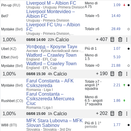
Liverpool M – Albion FC
Meno di
●
1.09
Pin-up
(RU)
4.75
Uruguay - Uruguay. Primera Division
Liverpool Montevideo –
Albion FC
Totale =5
14.40
Bet7
Uruguay - Primera Division
Liverpool FC Uru – Albion
○
FC
Totale ≥6
28.49
Mystake
(Bet)
Uruguay - Primera Division,
Clausura
+ 407
Calcio
1,00%
08/08 14:00
22h
Уотфорд – Кроули Таун
●
Più di 1
1.07
Ubet
(KZ)
Англия - Кубок Английской лиги -
YYUZJR
Watford – Crawley Town
Meno di
5.10
Efbet
(Net)
1.5
England - EFL Cup
Watford – Crawley Town
○
Totale =0
21.88
Mystake
(Bet)
England - EFL Cup
+ 190
Calcio
1,00%
08/08 15:30
4h
Farul Constanta – AFK
Totale ≥7 -
●
Csikszereda
angoli
1ª
2.21
Mystake
(Bet)
squadra
Romania - Liga I
Farul Constanta –
Meno di
Csikszereda Miercurea
6.5 - angoli
1.86
Rushbet
(CO)
Ciuc
1ª squadra
Romania / Liga I
+ 202
Calcio
1,00%
08/08 15:00
1h
MFK Stara Lubovna – MFK
Più di 1
1º
●
Slovan Sabinov
1.77
W88
(BTI)
periodo
Slovakia - Slovakia - 3rd Div