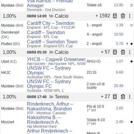
Vsk Aarhus – Fremad
○
Amager
Totale ≥6
13.95
Mystake
(Bet)
Denmark - 2nd Division
+ 1592
Calcio
1,00%
08/08 14:00
5h
Cardiff City – Swindon
○
1 - angoli
1.39
Mystake
(Bet)
England - EFL Cup - YYUZJR
Cardiff – Swindon
Danskespil
X - angoli
10.50
England - EFL Cup
(DK)
Cardiff – Swindon Town
●
2 - angoli
5.70
PixBet
(BR)
England - England EFL Cup
+ 57
Calcio
1,00%
08/08 05:30
3h
УНСВ – Сидней Олимпикс
●
AH1(+2)
1.07
Ubet
(KZ)
Австралия - Австралия. NPL. NSW
UNSW FC – Sydney
Olympic
2(1:0)
6.60
HKJC
Australian NPL - New South Wales
UNSW FC – Sydney
2 con ≥3 di
Olympic FC
20.49
Mystake
(Bet)
scarto
Australia - NSW NPL 1
+ 27
Tennis
1,00%
08/08 17:40
3h
Rinderknech, Arthur –
Più di 10.5
Nakashima, Brandon
2.65
Mystake
(Bet)
1º set
ATP - Montreal, Canada
Nakashima B. –
Totale 9-10
●
Rinderknech A.
2.40
Mozzart
1º set
Atp Montreal Hard
Arthur Rinderknech –
Meno di