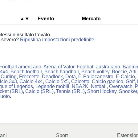
▲▼
Evento
Mercato
Nessun risultato trovato.
po severo?
Ripristina impostazioni predefinite
.
Football americano
,
Arena of Valor
,
Football australiano
,
Badmi
 4x4
,
Beach football
,
Beach handball
,
Beach volley
,
Boccie
,
Arti
,
Curling
,
Freccette
,
Deadlock
,
Dota
,
E-Pallacanestro
,
E-Calcio
,
lcio 3x3
,
Calcio 4x4
,
Calcio 5x5
,
Calcetto
,
Calcio gaelico
,
Golf
,
gue of Legends
,
Legende mobili
,
NBA2K
,
Netball
,
Overwatch
,
P
icket (SRL)
,
Calcio (SRL)
,
Tennis (SRL)
,
Short Hockey
,
Snooker
nuoto
.
ani
Sport
Estension