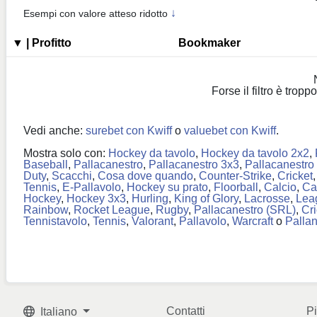
↓
Esempi con valore atteso ridotto
▼
| Profitto
Bookmaker
Forse il filtro è trop
Vedi anche:
surebet con Kwiff
o
valuebet con Kwiff
.
Mostra solo con:
Hockey da tavolo
,
Hockey da tavolo 2x2
,
Baseball
,
Pallacanestro
,
Pallacanestro 3x3
,
Pallacanestro
Duty
,
Scacchi
,
Cosa dove quando
,
Counter-Strike
,
Cricket
Tennis
,
E-Pallavolo
,
Hockey su prato
,
Floorball
,
Calcio
,
Ca
Hockey
,
Hockey 3x3
,
Hurling
,
King of Glory
,
Lacrosse
,
Lea
Rainbow
,
Rocket League
,
Rugby
,
Pallacanestro (SRL)
,
Cr
Tennistavolo
,
Tennis
,
Valorant
,
Pallavolo
,
Warcraft
o
Palla
Contatti
Pi
Italiano