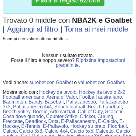
Trovato 0 middle
con
NBA2K e Goalbet
|
Aggiungi al filtro
|
Torna ai miei middle
↓
Esempi con valore atteso ridotto
Nessun risultato trovato.
Forse il filtro è troppo severo?
Ripristina impostazioni
predefinite
.
Vedi anche:
surebet con Goalbet
o
valuebet con Goalbet
.
Mostra solo con:
Hockey da tavolo
,
Hockey da tavolo 2x2
,
Football americano
,
Arena of Valor
,
Football australiano
,
Badminton
,
Bandy
,
Baseball
,
Pallacanestro
,
Pallacanestro
3x3
,
Pallacanestro 4x4
,
Beach football
,
Beach handball
,
Beach volley
,
Boccie
,
Arti marziali
,
Call of Duty
,
Scacchi
,
Cosa dove quando
,
Counter-Strike
,
Cricket
,
Curling
,
Freccette
,
Deadlock
,
Dota
,
E-Pallacanestro
,
E-Calcio
,
E-
Hockey
,
E-Tennis
,
E-Pallavolo
,
Hockey su prato
,
Floorball
,
Calcio
,
Calcio 3x3
,
Calcio 4x4
,
Calcio 5x5
,
Calcetto
,
Calcio
gaelico
,
Golf
,
Pallamano
,
Hockey
,
Hockey 3x3
,
Hurling
,
King