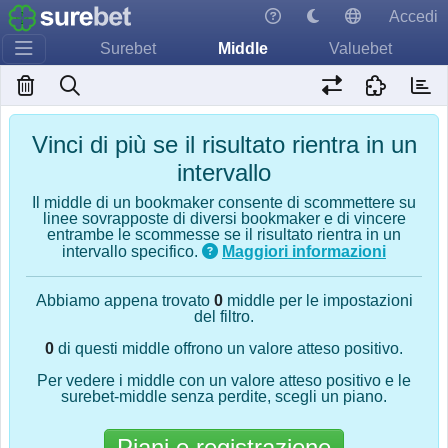
Accedi
Surebet
Middle
Valuebet
Vinci di più se il risultato rientra in un
intervallo
Il middle di un bookmaker consente di scommettere su
linee sovrapposte di diversi bookmaker e di vincere
entrambe le scommesse se il risultato rientra in un
intervallo specifico.
Maggiori informazioni
Abbiamo appena trovato
0
middle per le impostazioni
del filtro.
0
di questi middle offrono un valore atteso positivo.
Per vedere i middle con un valore atteso positivo e le
surebet-middle senza perdite, scegli un piano.
Piani e registrazione