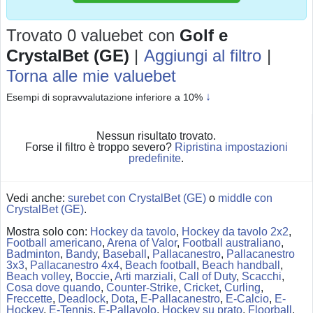
Trovato 0 valuebet
con
Golf e
CrystalBet (GE)
|
Aggiungi al filtro
|
Torna alle mie valuebet
↓
Esempi di sopravvalutazione inferiore a 10%
Nessun risultato trovato.
Forse il filtro è troppo severo?
Ripristina impostazioni
predefinite
.
Vedi anche:
surebet con CrystalBet (GE)
o
middle con
CrystalBet (GE)
.
Mostra solo con:
Hockey da tavolo
,
Hockey da tavolo 2x2
,
Football americano
,
Arena of Valor
,
Football australiano
,
Badminton
,
Bandy
,
Baseball
,
Pallacanestro
,
Pallacanestro
3x3
,
Pallacanestro 4x4
,
Beach football
,
Beach handball
,
Beach volley
,
Boccie
,
Arti marziali
,
Call of Duty
,
Scacchi
,
Cosa dove quando
,
Counter-Strike
,
Cricket
,
Curling
,
Freccette
,
Deadlock
,
Dota
,
E-Pallacanestro
,
E-Calcio
,
E-
Hockey
,
E-Tennis
,
E-Pallavolo
,
Hockey su prato
,
Floorball
,